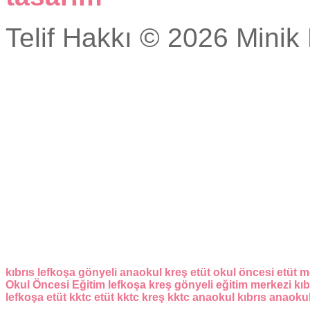
Telif Hakkı © 2026 Minik 
kıbrıs
lefkoşa
gönyeli
anaokul
kreş
etüt
okul öncesi
etüt m
Okul Öncesi Eğitim
lefkoşa kreş
gönyeli eğitim merkezi
kıb
lefkoşa etüt
kktc etüt
kktc kreş
kktc anaokul
kıbrıs anaoku