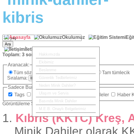
Okulumuz
Eği
Ara
İletişim
Toplam:
3
sonuç bulundu.
Hakkımızda
Ekibimiz
Aranacak:
Beslenme
Tüm sözcükler
Herhangi bir sözcük
Tam tümlecik
Sıralama:
Güvenlik Tedbirlerimiz
Neden Minik Dahiler?
Sadece Burada Ara:
Ulaşım ve Servis
Tags
Kategoriler
İletişim
Makaleler
Haber 
Basında Minik Dahiler
Görüntüleme Sayısı
M.E.B. Onaylı Belgelerimiz
1.
Kıbrıs (KKTC) Kreş, 
Minik Dahiler olarak K