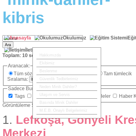
Okulumuz
Eği
Ara
İletişim
Toplam:
10
sonuç bulundu.
Hakkımızda
Ekibimiz
Aranacak:
Beslenme
Tüm sözcükler
Herhangi bir sözcük
Tam tümlecik
Sıralama:
Güvenlik Tedbirlerimiz
Neden Minik Dahiler?
Sadece Burada Ara:
Ulaşım ve Servis
Tags
Kategoriler
İletişim
Makaleler
Haber 
Basında Minik Dahiler
Görüntüleme Sayısı
M.E.B. Onaylı Belgelerimiz
1.
Lefkoşa, Gönyeli Kre
Merkezi