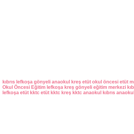
kıbrıs
lefkoşa
gönyeli
anaokul
kreş
etüt
okul öncesi
etüt m
Okul Öncesi Eğitim
lefkoşa kreş
gönyeli eğitim merkezi
kıb
lefkoşa etüt
kktc etüt
kktc kreş
kktc anaokul
kıbrıs anaoku