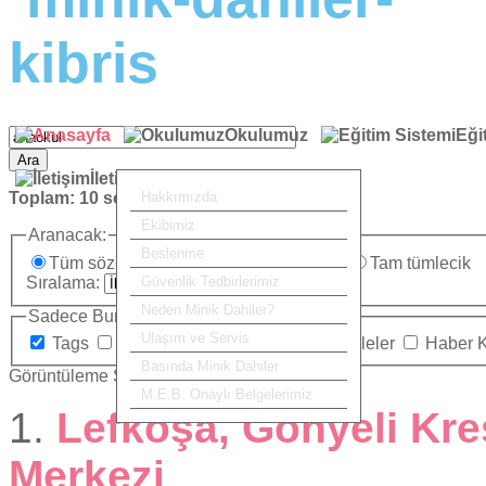
Okulumuz
Eği
Ara
İletişim
Toplam:
10
sonuç bulundu.
Hakkımızda
Ekibimiz
Aranacak:
Beslenme
Tüm sözcükler
Herhangi bir sözcük
Tam tümlecik
Sıralama:
Güvenlik Tedbirlerimiz
Neden Minik Dahiler?
Sadece Burada Ara:
Ulaşım ve Servis
Tags
Kategoriler
İletişim
Makaleler
Haber 
Basında Minik Dahiler
Görüntüleme Sayısı
M.E.B. Onaylı Belgelerimiz
1.
Lefkoşa, Gönyeli Kre
Merkezi