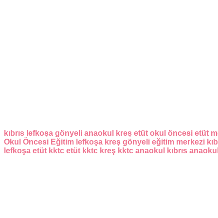
kıbrıs
lefkoşa
gönyeli
anaokul
kreş
etüt
okul öncesi
etüt m
Okul Öncesi Eğitim
lefkoşa kreş
gönyeli eğitim merkezi
kıb
lefkoşa etüt
kktc etüt
kktc kreş
kktc anaokul
kıbrıs anaoku