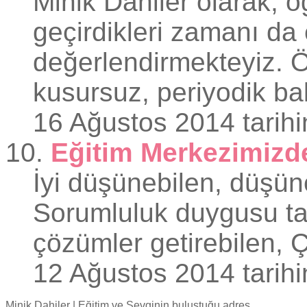
Minik Dahiler olarak, ö
geçirdikleri zamanı da 
değerlendirmekteyiz. Ö
kusursuz, periyodik bak
16 Ağustos 2014 tarihi
10.
Eğitim Merkezimizde
İyi düşünebilen, düşünce
Sorumluluk duygusu taş
çözümler getirebilen, Ç
12 Ağustos 2014 tarihi
Minik Dahiler
| Eğitim ve Sevginin buluştuğu adres...