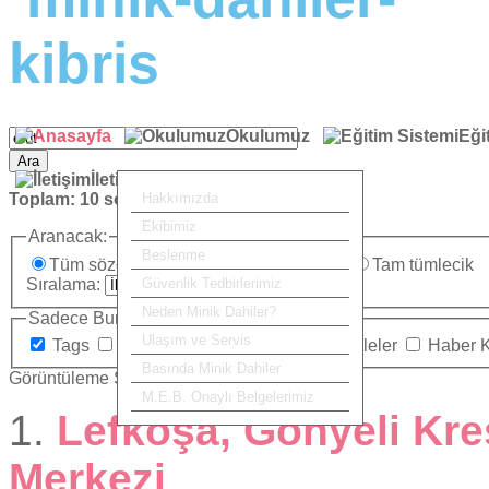
Okulumuz
Eği
Ara
İletişim
Toplam:
10
sonuç bulundu.
Hakkımızda
Ekibimiz
Aranacak:
Beslenme
Tüm sözcükler
Herhangi bir sözcük
Tam tümlecik
Sıralama:
Güvenlik Tedbirlerimiz
Neden Minik Dahiler?
Sadece Burada Ara:
Ulaşım ve Servis
Tags
Kategoriler
İletişim
Makaleler
Haber 
Basında Minik Dahiler
Görüntüleme Sayısı
M.E.B. Onaylı Belgelerimiz
1.
Lefkoşa, Gönyeli Kre
Merkezi