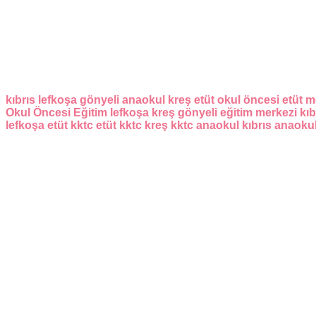
kıbrıs
lefkoşa
gönyeli
anaokul
kreş
etüt
okul öncesi
etüt m
Okul Öncesi Eğitim
lefkoşa kreş
gönyeli eğitim merkezi
kıb
lefkoşa etüt
kktc etüt
kktc kreş
kktc anaokul
kıbrıs anaoku