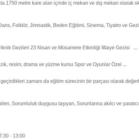
akta 1750 metre kare alan içinde iç mekan ve dış mekan olarak o
 Dans, Folklör, Jimnastik, Beden Eğitimi, Sinema, Tiyatro ve Gez
knik Gezileri 23 Nisan ve Müsamere Etkinliği İtfaiye Gezisi ...
üzik, resim, drama ve yüzme kursu Spor ve Oyunlar Özel ...
a geçirdikleri zamanı da eğitim sürecinin bir parçası olarak değe
ebilen, Sorumluluk duygusu taşıyan, Sorunlarına akılcı ve yaratıc
:30 - 13:00