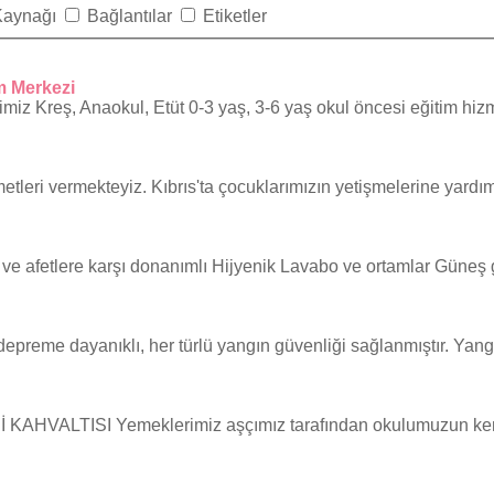
Kaynağı
Bağlantılar
Etiketler
m Merkezi
miz Kreş, Anaokul, Etüt 0-3 yaş, 3-6 yaş okul öncesi eğitim hi
leri vermekteyiz. Kıbrıs'ta çocuklarımızın yetişmelerine yardımc
ve afetlere karşı donanımlı Hijyenik Lavabo ve ortamlar Güneş 
epreme dayanıklı, her türlü yangın güvenliği sağlanmıştır. Yangı
ALTISI Yemeklerimiz aşçımız tarafından okulumuzun kendi