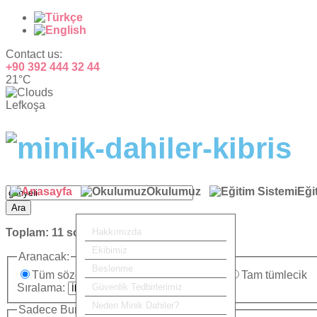
Contact us:
+90 392 444 32 44
21°C
Lefkoşa
Okulumuz
Eği
Ara
Toplam:
11
sonuç bulundu.
Hakkımızda
Ekibimiz
Aranacak:
Beslenme
Tüm sözcükler
Herhangi bir sözcük
Tam tümlecik
Sıralama:
Güvenlik Tedbirlerimiz
Neden Minik Dahiler?
Sadece Burada Ara: