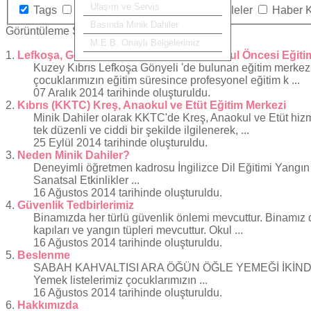
Ulaşım ve Servis
Tags
Kategoriler
İletişim
Makaleler
Haber 
Basında Minik Dahiler
Görüntüleme Sayısı
M.E.B. Onaylı Belgelerimiz
1.
Lefkoşa, Gönyeli Kreş, Etüt, Anaokul, Okul Öncesi Eğiti
Kuzey Kıbrıs Lefkoşa
Gönyeli
'de bulunan eğitim merkezi
çocuklarımızın eğitim süresince profesyonel eğitim k ...
07 Aralık 2014 tarihinde oluşturuldu.
2.
Kıbrıs (KKTC) Kreş, Anaokul ve Etüt Eğitim Merkezi
Minik Dahiler olarak KKTC'de Kreş, Anaokul ve Etüt hizmet
tek düzenli ve ciddi bir şekilde ilgilenerek, ...
25 Eylül 2014 tarihinde oluşturuldu.
3.
Neden Minik Dahiler?
Deneyimli öğretmen kadrosu İngilizce Dil Eğitimi Yangın 
Sanatsal Etkinlikler ...
16 Ağustos 2014 tarihinde oluşturuldu.
4.
Güvenlik Tedbirlerimiz
Binamızda her türlü güvenlik önlemi mevcuttur. Binamız d
kapıları ve yangın tüpleri mevcuttur. Okul ...
16 Ağustos 2014 tarihinde oluşturuldu.
5.
Beslenme
SABAH KAHVALTISI ARA ÖĞÜN ÖĞLE YEMEĞİ İKİNDİ KAHV
Yemek listelerimiz çocuklarımızın ...
16 Ağustos 2014 tarihinde oluşturuldu.
6.
Hakkımızda