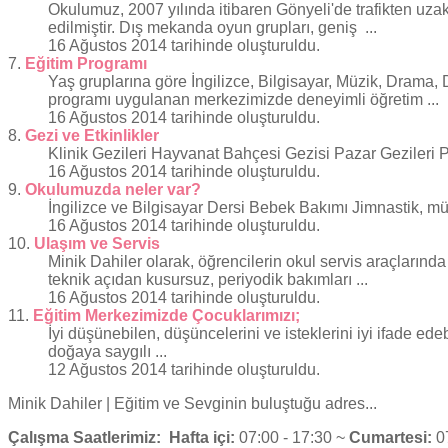
Okulumuz, 2007 yılında itibaren
Gönyeli
'de trafikten uz
edilmiştir. Dış mekanda oyun grupları, geniş ...
16 Ağustos 2014 tarihinde oluşturuldu.
7.
Eğitim Programı
Yaş gruplarına göre İngilizce, Bilgisayar, Müzik, Drama,
programı uygulanan merkezimizde deneyimli öğretim ...
16 Ağustos 2014 tarihinde oluşturuldu.
8.
Gezi ve Etkinlikler
Klinik Gezileri Hayvanat Bahçesi Gezisi Pazar Gezileri Pi
16 Ağustos 2014 tarihinde oluşturuldu.
9.
Okulumuzda neler var?
İngilizce ve Bilgisayar Dersi Bebek Bakımı Jimnastik, m
16 Ağustos 2014 tarihinde oluşturuldu.
10.
Ulaşım ve Servis
Minik Dahiler olarak, öğrencilerin okul servis araçlarınd
teknik açıdan kusursuz, periyodik bakımları ...
16 Ağustos 2014 tarihinde oluşturuldu.
11.
Eğitim Merkezimizde Çocuklarımızı;
İyi düşünebilen, düşüncelerini ve isteklerini iyi ifade ed
doğaya saygılı ...
12 Ağustos 2014 tarihinde oluşturuldu.
Minik Dahiler
| Eğitim ve Sevginin buluştuğu adres...
Çalışma Saatlerimiz:
Hafta içi:
07:00 - 17:30 ~
Cumartesi:
07