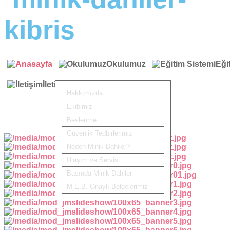
Okulumuz
Eği
İletişim
Hakkımızda
Ekibimiz
Beslenme
Güvenlik Tedbirlerimiz
Neden Minik Dahiler?
Ulaşım ve Servis
Basında Minik Dahiler
M.E.B. Onaylı Belgelerimiz