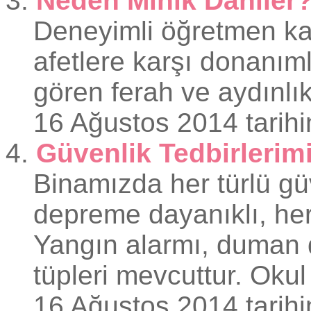
3.
Neden Minik Dahiler
Deneyimli öğretmen kad
afetlere karşı donanım
gören ferah ve aydınlık
16 Ağustos 2014 tarihi
4.
Güvenlik Tedbirlerim
Binamızda her türlü gü
depreme dayanıklı, her 
Yangın alarmı, duman de
tüpleri mevcuttur. Okul 
16 Ağustos 2014 tarihi