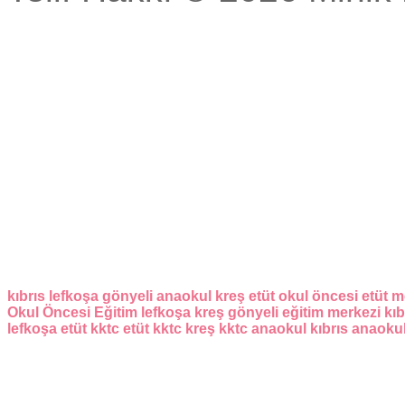
kıbrıs
lefkoşa
gönyeli
anaokul
kreş
etüt
okul öncesi
etüt m
Okul Öncesi Eğitim
lefkoşa kreş
gönyeli eğitim merkezi
kıb
lefkoşa etüt
kktc etüt
kktc kreş
kktc anaokul
kıbrıs anaoku