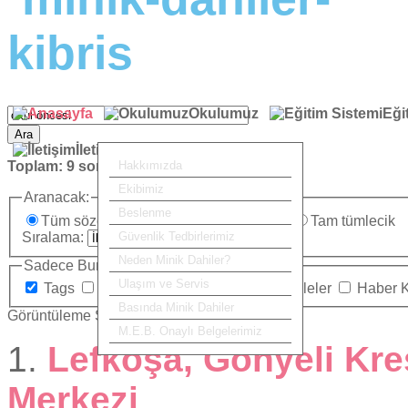
Okulumuz
Eği
Ara
İletişim
Toplam:
9
sonuç bulundu.
Hakkımızda
Ekibimiz
Aranacak:
Beslenme
Tüm sözcükler
Herhangi bir sözcük
Tam tümlecik
Sıralama:
Güvenlik Tedbirlerimiz
Neden Minik Dahiler?
Sadece Burada Ara:
Ulaşım ve Servis
Tags
Kategoriler
İletişim
Makaleler
Haber 
Basında Minik Dahiler
Görüntüleme Sayısı
M.E.B. Onaylı Belgelerimiz
1.
Lefkoşa, Gönyeli Kre
Merkezi