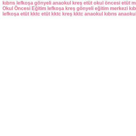
kıbrıs
lefkoşa
gönyeli
anaokul
kreş
etüt
okul öncesi
etüt m
Okul Öncesi Eğitim
lefkoşa kreş
gönyeli eğitim merkezi
kıb
lefkoşa etüt
kktc etüt
kktc kreş
kktc anaokul
kıbrıs anaoku