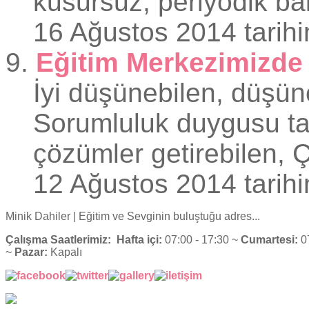
kusursuz, periyodik bak
16 Ağustos 2014 tarihi
9.
Eğitim Merkezimizde 
İyi düşünebilen, düşünce
Sorumluluk duygusu taş
çözümler getirebilen, Ç
12 Ağustos 2014 tarihi
Minik Dahiler
| Eğitim ve Sevginin buluştuğu adres...
Çalışma Saatlerimiz:
Hafta içi:
07:00 - 17:30 ~
Cumartesi:
07
~
Pazar:
Kapalı