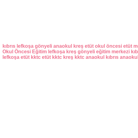
kıbrıs
lefkoşa
gönyeli
anaokul
kreş
etüt
okul öncesi
etüt m
Okul Öncesi Eğitim
lefkoşa kreş
gönyeli eğitim merkezi
kıb
lefkoşa etüt
kktc etüt
kktc kreş
kktc anaokul
kıbrıs anaoku