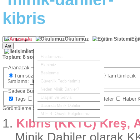
Okulumuz
Eği
Ara
İletişim
Toplam:
8
sonuç bulundu.
Hakkımızda
Ekibimiz
Aranacak:
Beslenme
Tüm sözcükler
Herhangi bir sözcük
Tam tümlecik
Sıralama:
Güvenlik Tedbirlerimiz
Neden Minik Dahiler?
Sadece Burada Ara:
Ulaşım ve Servis
Tags
Kategoriler
İletişim
Makaleler
Haber 
Basında Minik Dahiler
Görüntüleme Sayısı
M.E.B. Onaylı Belgelerimiz
1.
Kıbrıs (KKTC) Kreş, 
Minik Dahiler olarak K