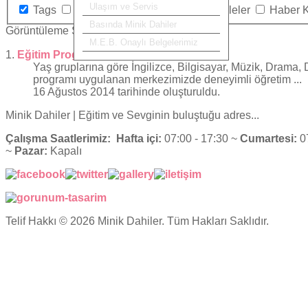
Ulaşım ve Servis
Tags
Kategoriler
İletişim
Makaleler
Haber 
Basında Minik Dahiler
Görüntüleme Sayısı
M.E.B. Onaylı Belgelerimiz
1.
Eğitim Programı
Yaş gruplarına göre İngilizce, Bilgisayar, Müzik, Drama,
programı uygulanan merkezimizde deneyimli öğretim ...
16 Ağustos 2014 tarihinde oluşturuldu.
Minik Dahiler
| Eğitim ve Sevginin buluştuğu adres...
Çalışma Saatlerimiz:
Hafta içi:
07:00 - 17:30 ~
Cumartesi:
07
~
Pazar:
Kapalı
Telif Hakkı © 2026 Minik Dahiler. Tüm Hakları Saklıdır.