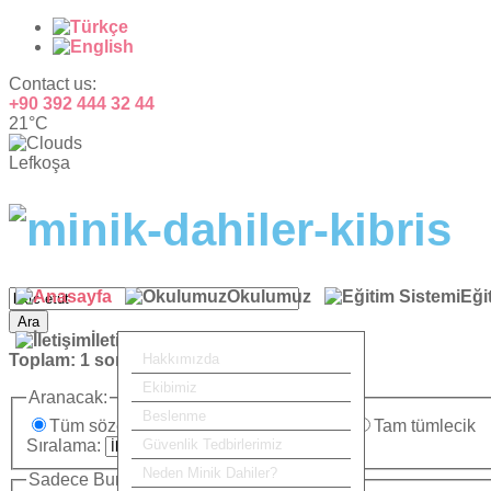
Contact us:
+90 392 444 32 44
21°C
Lefkoşa
Okulumuz
Eği
Ara
İletişim
Toplam:
1
sonuç bulundu.
Hakkımızda
Ekibimiz
Aranacak:
Beslenme
Tüm sözcükler
Herhangi bir sözcük
Tam tümlecik
Sıralama:
Güvenlik Tedbirlerimiz
Neden Minik Dahiler?
Sadece Burada Ara: