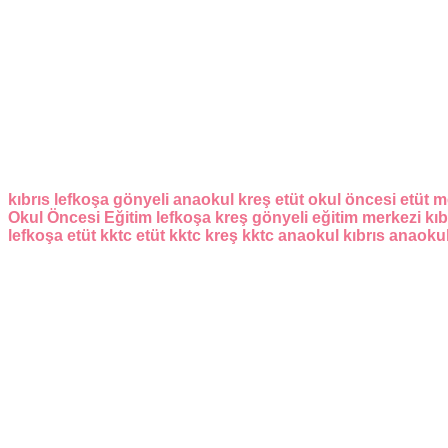
kıbrıs
lefkoşa
gönyeli
anaokul
kreş
etüt
okul öncesi
etüt m
Okul Öncesi Eğitim
lefkoşa kreş
gönyeli eğitim merkezi
kıb
lefkoşa etüt
kktc etüt
kktc kreş
kktc anaokul
kıbrıs anaoku