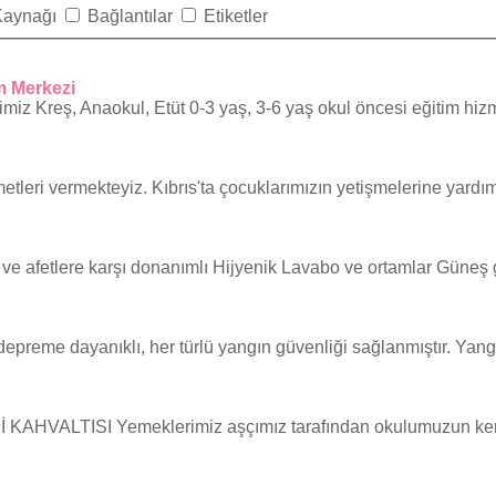
Kaynağı
Bağlantılar
Etiketler
m Merkezi
iz Kreş, Anaokul, Etüt 0-3 yaş, 3-6 yaş okul öncesi eğitim hizm
etleri vermekteyiz. Kıbrıs'ta çocuklarımızın yetişmelerine yardımc
ve afetlere karşı donanımlı Hijyenik Lavabo ve ortamlar Güneş 
epreme dayanıklı, her türlü yangın güvenliği sağlanmıştır. Yangı
ALTISI Yemeklerimiz aşçımız tarafından okulumuzun kendi