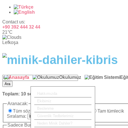
Contact us:
+90 392 444 32 44
21°C
Lefkoşa
Okulumuz
Eği
Ara
Toplam:
10
sonuç bulundu.
Hakkımızda
Ekibimiz
Aranacak:
Beslenme
Tüm sözcükler
Herhangi bir sözcük
Tam tümlecik
Sıralama:
Güvenlik Tedbirlerimiz
Neden Minik Dahiler?
Sadece Burada Ara: