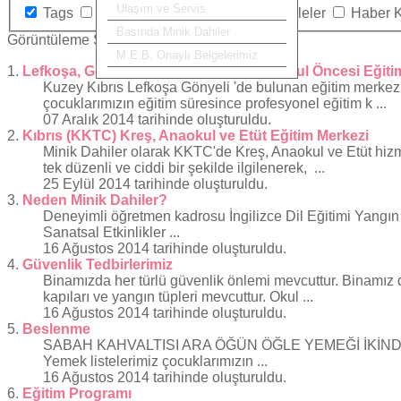
Ulaşım ve Servis
Tags
Kategoriler
İletişim
Makaleler
Haber 
Basında Minik Dahiler
Görüntüleme Sayısı
M.E.B. Onaylı Belgelerimiz
1.
Lefkoşa, Gönyeli Kreş, Etüt, Anaokul, Okul Öncesi Eğiti
Kuzey Kıbrıs Lefkoşa Gönyeli 'de bulunan eğitim merkezim
çocuklarımızın eğitim süresince profesyonel eğitim k ...
07 Aralık 2014 tarihinde oluşturuldu.
2.
Kıbrıs (KKTC) Kreş, Anaokul ve Etüt Eğitim Merkezi
Minik Dahiler olarak
KKTC
'de Kreş, Anaokul ve Etüt hizm
tek düzenli ve ciddi bir şekilde ilgilenerek, ...
25 Eylül 2014 tarihinde oluşturuldu.
3.
Neden Minik Dahiler?
Deneyimli öğretmen kadrosu İngilizce Dil Eğitimi Yangın 
Sanatsal Etkinlikler ...
16 Ağustos 2014 tarihinde oluşturuldu.
4.
Güvenlik Tedbirlerimiz
Binamızda her türlü güvenlik önlemi mevcuttur. Binamız d
kapıları ve yangın tüpleri mevcuttur. Okul ...
16 Ağustos 2014 tarihinde oluşturuldu.
5.
Beslenme
SABAH KAHVALTISI ARA ÖĞÜN ÖĞLE YEMEĞİ İKİNDİ KAHV
Yemek listelerimiz çocuklarımızın ...
16 Ağustos 2014 tarihinde oluşturuldu.
6.
Eğitim Programı