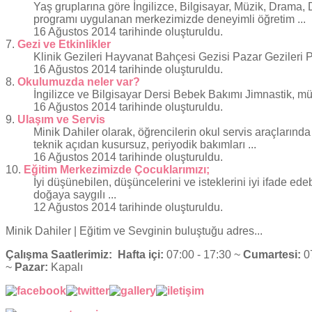
Yaş gruplarına göre İngilizce, Bilgisayar, Müzik, Drama,
programı uygulanan merkezimizde deneyimli öğretim ...
16 Ağustos 2014 tarihinde oluşturuldu.
7.
Gezi ve Etkinlikler
Klinik Gezileri Hayvanat Bahçesi Gezisi Pazar Gezileri Pi
16 Ağustos 2014 tarihinde oluşturuldu.
8.
Okulumuzda neler var?
İngilizce ve Bilgisayar Dersi Bebek Bakımı Jimnastik, m
16 Ağustos 2014 tarihinde oluşturuldu.
9.
Ulaşım ve Servis
Minik Dahiler olarak, öğrencilerin okul servis araçlarınd
teknik açıdan kusursuz, periyodik bakımları ...
16 Ağustos 2014 tarihinde oluşturuldu.
10.
Eğitim Merkezimizde Çocuklarımızı;
İyi düşünebilen, düşüncelerini ve isteklerini iyi ifade ed
doğaya saygılı ...
12 Ağustos 2014 tarihinde oluşturuldu.
Minik Dahiler
| Eğitim ve Sevginin buluştuğu adres...
Çalışma Saatlerimiz:
Hafta içi:
07:00 - 17:30 ~
Cumartesi:
07
~
Pazar:
Kapalı