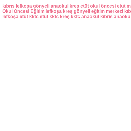
kıbrıs
lefkoşa
gönyeli
anaokul
kreş
etüt
okul öncesi
etüt m
Okul Öncesi Eğitim
lefkoşa kreş
gönyeli eğitim merkezi
kıb
lefkoşa etüt
kktc etüt
kktc kreş
kktc anaokul
kıbrıs anaoku