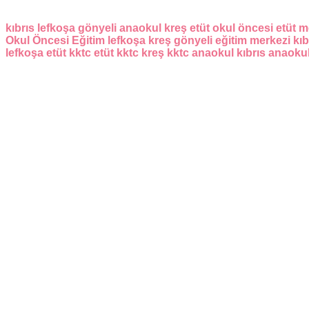
kıbrıs
lefkoşa
gönyeli
anaokul
kreş
etüt
okul öncesi
etüt m
Okul Öncesi Eğitim
lefkoşa kreş
gönyeli eğitim merkezi
kıb
lefkoşa etüt
kktc etüt
kktc kreş
kktc anaokul
kıbrıs anaoku