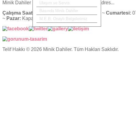
Minik Dahiler
| Eğitim ve Sevginin buluştuğu adres...
Ulaşım ve Servis
Basında Minik Dahiler
Çalışma Saatlerimiz:
Hafta içi:
07:00 - 17:30 ~
Cumartesi:
07
~
Pazar:
Kapalı
M.E.B. Onaylı Belgelerimiz
Telif Hakkı © 2026 Minik Dahiler. Tüm Hakları Saklıdır.