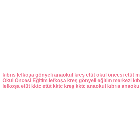
kıbrıs
lefkoşa
gönyeli
anaokul
kreş
etüt
okul öncesi
etüt m
Okul Öncesi Eğitim
lefkoşa kreş
gönyeli eğitim merkezi
kıb
lefkoşa etüt
kktc etüt
kktc kreş
kktc anaokul
kıbrıs anaoku